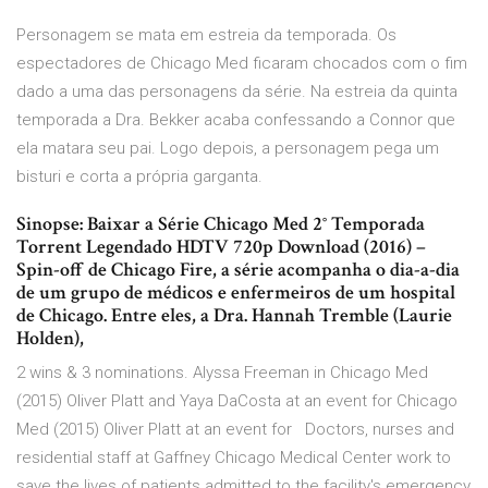
Personagem se mata em estreia da temporada. Os
espectadores de Chicago Med ficaram chocados com o fim
dado a uma das personagens da série. Na estreia da quinta
temporada a Dra. Bekker acaba confessando a Connor que
ela matara seu pai. Logo depois, a personagem pega um
bisturi e corta a própria garganta.
Sinopse: Baixar a Série Chicago Med 2° Temporada
Torrent Legendado HDTV 720p Download (2016) –
Spin-off de Chicago Fire, a série acompanha o dia-a-dia
de um grupo de médicos e enfermeiros de um hospital
de Chicago. Entre eles, a Dra. Hannah Tremble (Laurie
Holden),
2 wins & 3 nominations. Alyssa Freeman in Chicago Med
(2015) Oliver Platt and Yaya DaCosta at an event for Chicago
Med (2015) Oliver Platt at an event for Doctors, nurses and
residential staff at Gaffney Chicago Medical Center work to
save the lives of patients admitted to the facility's emergency