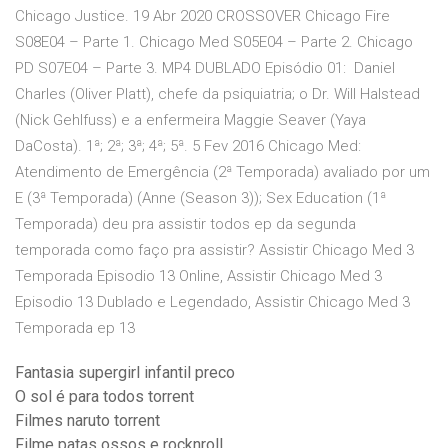
Chicago Justice. 19 Abr 2020 CROSSOVER Chicago Fire
S08E04 – Parte 1. Chicago Med S05E04 – Parte 2. Chicago
PD S07E04 – Parte 3. MP4 DUBLADO Episódio 01: Daniel
Charles (Oliver Platt), chefe da psiquiatria; o Dr. Will Halstead
(Nick Gehlfuss) e a enfermeira Maggie Seaver (Yaya
DaCosta). 1ª; 2ª; 3ª; 4ª; 5ª. 5 Fev 2016 Chicago Med:
Atendimento de Emergência (2ª Temporada) avaliado por um
E (3ª Temporada) (Anne (Season 3)); Sex Education (1ª
Temporada) deu pra assistir todos ep da segunda
temporada como faço pra assistir? Assistir Chicago Med 3
Temporada Episodio 13 Online, Assistir Chicago Med 3
Episodio 13 Dublado e Legendado, Assistir Chicago Med 3
Temporada ep 13
Fantasia supergirl infantil preco
O sol é para todos torrent
Filmes naruto torrent
Filme patas ossos e rocknroll