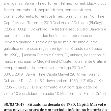
alienígenas. Baixar Filmes Torrent, Filmes Torrent, bludv, bludv
filmes, torrentbrazil, thepiratefilmes, comandofilmes,
comandotorrents, torrentdosfilmes,Torrent Filmes. No Filme
Capitã Marvel Torrent – 2019 Dual Áudio / Dublado (BluRay)
720p e 1080p – Download – A história segue Carol Danvers e
como ela se torna um dos heróis mais poderosos do
universo quando a Terra é pega no meio de uma guerra
galáctica entre duas raças alienígenas. Situado na década
de 1990, […] Assista Filmes e Séries, Tv, Animes, desenhos, e
muito mais, aqui no MegaFilmesHD1.site, Totalmente Grátis e
sempre atualizado, sem travar sem lags.2019,MF.
30/05/2019 · Baixar Filme Capitã Marvel (2019) via Torrent
Dublado / Dual Áudio 5.1 download em 1080p / 2160p / 4K /
720p / BluRay / HD e no formato MKV com qualidade de
vídeo 10 e qualidade de áudio 10 [Via Torrents - Filmes Grátis].
30/03/2019 · Situado na década de 1990, Capitã Marvel é
uma nova aventura de um período inédito na história do