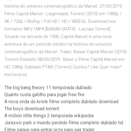
história do universo cinematográfico da Marvel. 27/05/2019 ·
Filme Capitã Marvel - Legendado Torrent (2019) em 1080p /
4K / 720p / BluRay / Full HD / HD / WEB-DL Download nos
formatos MKV | MP4 [BAIXAR GRÁTIS - Lacraia Torrent].
Situado na década de 1990, Capitã Marvel é uma nova
aventura de um período inédito na história do universo
cinematográfico da Marvel. Trailer: Baixar Capitã Marvel (2019)
Torrent Dublado 08/03/2019 · Baixe o Filme Capitã Marvel em
HD 1080p Dublado PT-BR (Torrent) Gostou? Like Quer mais?
Inscreva-se
The big bang theory 11 temporada dublado
Quanto custa gatilho para jogar free fire
A nova onda do kronk filme completo dublado download
The boys download torrent
A million little things 2 temporada wikipedia
Jurassic park o mundo perdido filme completo dublado hd
Filme pague para entrar reze para sair trailer